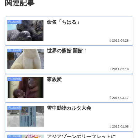
関連記事
命名「ちはる」
円山動物園
2012.04.28
世界の熊館 開館！
円山動物園
2011.02.10
家族愛
円山動物園
2016.03.17
雪中動物カルタ大会
円山動物園
2012.01.08
アジアゾーンのリーフレットに
円山動物園