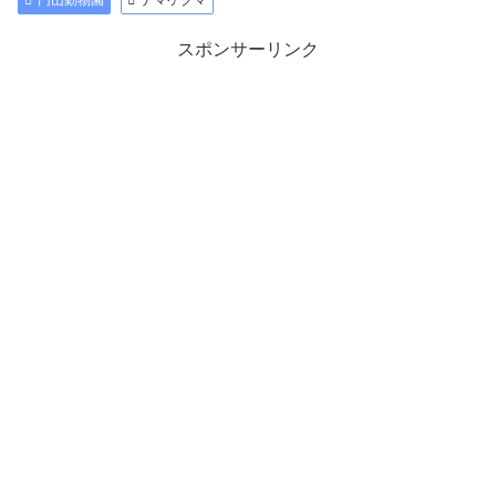
円山動物園
ナマケグマ
スポンサーリンク