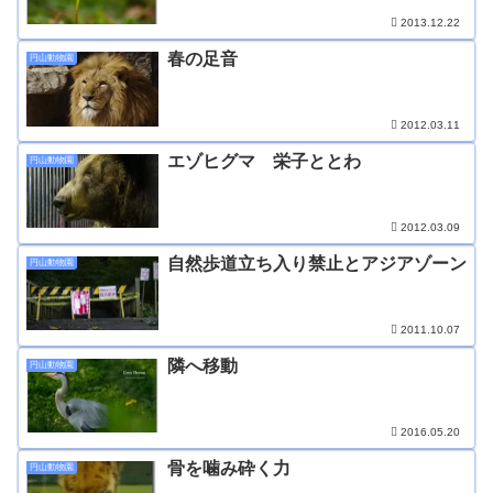
2013.12.22
春の足音
円山動物園
2012.03.11
エゾヒグマ 栄子ととわ
円山動物園
2012.03.09
自然歩道立ち入り禁止とアジアゾーン
円山動物園
2011.10.07
隣へ移動
円山動物園
2016.05.20
骨を噛み砕く力
円山動物園