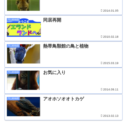
2014.01.05
同居再開
円山動物園
2010.02.18
熱帯鳥類館の鳥と植物
円山動物園
2015.03.19
お気に入り
円山動物園
2014.09.11
アオホソオオトカゲ
円山動物園
2013.02.13