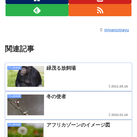
miyanomayu
関連記事
緑茂る放飼場
円山動物園
2011.05.16
冬の使者
円山動物園
2010.01.24
アフリカゾーンのイメージ図
円山動物園