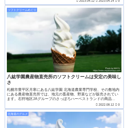
2023.04.12
2023.04.14
0
ソフトクリームめぐり
八紘学園農産物直売所のソフトクリームは安定の美味し
さ
札幌市豊平区月寒にある八紘学園 北海道農業専門学校、その敷地内
にある農産物直売所では、地元の畜産物、野菜などが販売されてい
ます。石狩地区JAグループのさっぽろハーベストランドの商品...
2022.08.12
0
北海道のグルメ