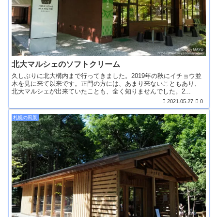
北大マルシェのソフトクリーム
久しぶりに北大構内まで行ってきました。2019年の秋にイチョウ並
木を見に来て以来です。正門の方には、あまり来ないこともあり、
北大マルシェが出来ていたことも、全く知りませんでした。2...
2021.05.27
0
札幌の風景