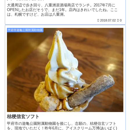
大通周辺で歩き回り、八重洲居酒場商店でランチ。2017年7月に
OPENしたお店だそうで、まだ1年。店内はきれいでしたね。ここ
は、札幌ですけど、お店は八重洲。
2018.07.02
0
甲府市遊亀公園附属動物園
桔梗信玄ソフト
甲府市の遊亀公園附属動物園を後にし、念願の、桔梗信玄ソフト
を、現地でいただく！昨年6月に、アイスクリーム万博(あいぱく)