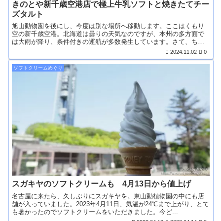
きのとや新千歳空港店で極上牛乳ソフトと焼きたてチー
ズタルト
旭山動物園を後にし、今度は別な場所へ移動します。ここはくもり
空の新千歳空港。北海道は曇りの天気なのですが、本州の多方面で
は大雨が降り、条件付きの運航が多数発生しています。さて、ち
ゃ...
2024.11.02
0
ソフトクリームめぐり
スガキヤのソフトクリームも 4月13日から値上げ
名古屋に来たら、久しぶりにスガキヤを。東山動植物園の中にも店
舗が入っていました。2023年4月11日、気温が24℃まで上がり、とて
も暑かったのでソフトクリームをいただきました。今ど...