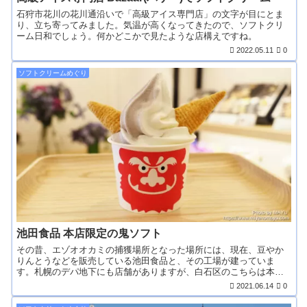
石狩市花川の花川通沿いで「高級アイス専門店」の文字が目にとま
り、立ち寄ってみました。気温が高くなってきたので、ソフトクリ
ーム日和でしょう。何かどこかで見たような店構えですね。
2022.05.11
0
ソフトクリームめぐり
池田食品 本店限定の鬼ソフト
その昔、エゾオオカミの捕獲場所となった場所には、現在、豆やか
りんとうなどを販売している池田食品と、その工場が建っていま
す。札幌のデパ地下にも店舗がありますが、白石区のこちらは本
店。...
2021.06.14
0