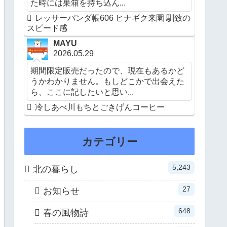
た時には巣箱を持ち込ん...
レッサーパンダ帳606 ヒナギク来園 馴致の
スピード感
MAYU
2026.05.29
期間限定販売だったので、現在もあるかど
うかわかりません。もしどこかで出会えた
ら、ここに記したいと思い...
冷しあべ川もちとごきげんコーヒー
カテゴリー
5,243
北の暮らし
27
お知らせ
648
春の風物詩