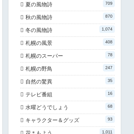
709
夏の風物詩
870
秋の風物詩
1,074
冬の風物詩
408
札幌の風景
78
札幌のスーパー
247
札幌の野鳥
35
自然の驚異
16
テレビ番組
68
水曜どうでしょう
93
キャラクター＆グッズ
1,011
花＊もよう