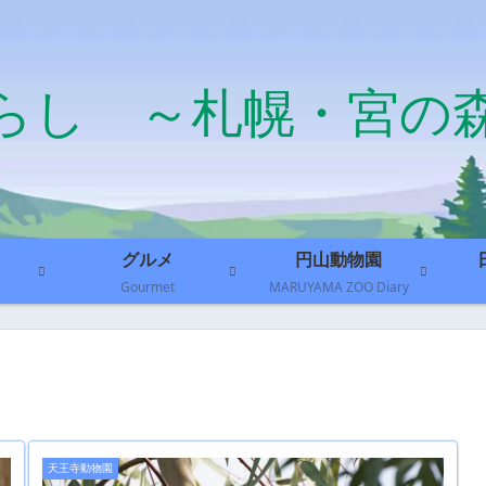
らし ～札幌・宮の
グルメ
円山動物園
Gourmet
MARUYAMA ZOO Diary
天王寺動物園