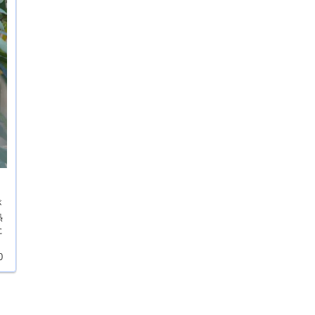
が
熟
た
0