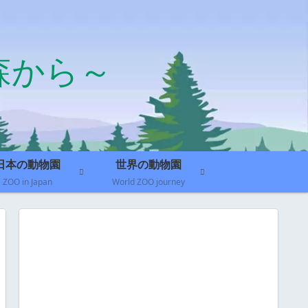
森から～
日本の動物園
世界の動物園
ZOO in Japan
World ZOO journey