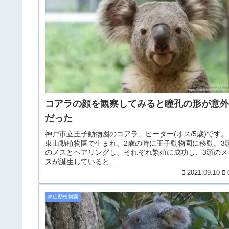
コアラの顔を観察してみると瞳孔の形が意
だった
神戸市立王子動物園のコアラ、ピーター(オス/5歳)です。
東山動植物園で生まれ、2歳の時に王子動物園に移動。3
のメスとペアリングし、それぞれ繁殖に成功し、3頭のメ
スが誕生していると...
2021.09.10
東山動植物園