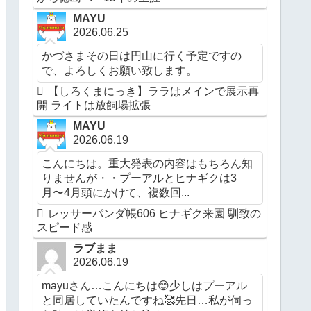
MAYU
2026.06.25
かづさまその日は円山に行く予定ですの
で、よろしくお願い致します。
【しろくまにっき】ララはメインで展示再
開 ライトは放飼場拡張
MAYU
2026.06.19
こんにちは。重大発表の内容はもちろん知
りませんが・・プーアルとヒナギクは3
月〜4月頭にかけて、複数回...
レッサーパンダ帳606 ヒナギク来園 馴致の
スピード感
ラブまま
2026.06.19
mayuさん…こんにちは😊少しはプーアル
と同居していたんですね🥰先日…私が伺っ