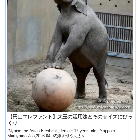
【円山エレファント】大玉の活用法とそのサイズにびっ
くり
(Nyaing the Asian Elephant , female 12 years old , Sapporo
Maruyama Zoo,2026.04.02)浮き球や丸太を...