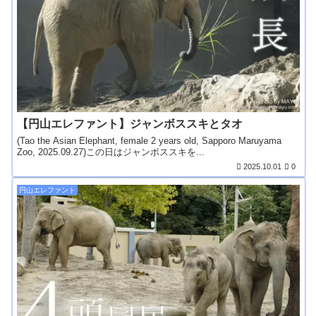
【円山エレファント】ジャンボススキとタオ
(Tao the Asian Elephant, female 2 years old, Sapporo Maruyama
Zoo, 2025.09.27)この日はジャンボススキを...
2025.10.01
0
円山エレファント