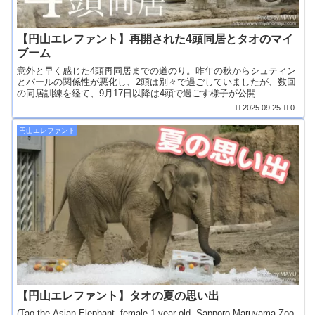
【円山エレファント】再開された4頭同居とタオのマイ
ブーム
意外と早く感じた4頭再同居までの道のり。昨年の秋からシュティン
とパールの関係性が悪化し、2頭は別々で過ごしていましたが、数回
の同居訓練を経て、9月17日以降は4頭で過ごす様子が公開...
2025.09.25
0
円山エレファント
【円山エレファント】タオの夏の思い出
(Tao the Asian Elephant, female 1 year old ,Sapporo Maruyama Zoo,