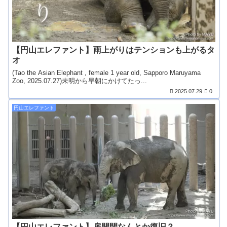
【円山エレファント】雨上がりはテンションも上がるタ
オ
(Tao the Asian Elephant , female 1 year old, Sapporo Maruyama
Zoo, 2025.07.27)未明から早朝にかけてたっ...
2025.07.29
0
円山エレファント
【円山エレファント】扉開閉なんとか復旧？