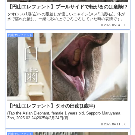
【円山エレファント】プールサイドで転がるのは危険!?
タオ(メス/1歳/左)への眼差しが優しいニャイン(メス/11歳/右)。体が
水で濡れた後に、一緒に砂の上でごろごろしていた時の表情です。
2025.05.04
0
円山エレファント
【円山エレファント】タオの臼歯(1歳半)
(Tao the Asian Elephant, female 1 years old, Sapporo Maruyama
Zoo, 2025.02.24)2025年2月24日(月...
2025.04.11
0
円山エレファント