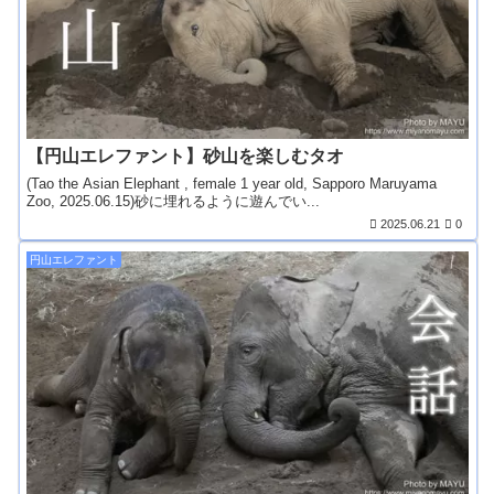
【円山エレファント】砂山を楽しむタオ
(Tao the Asian Elephant , female 1 year old, Sapporo Maruyama
Zoo, 2025.06.15)砂に埋れるように遊んでい...
2025.06.21
0
円山エレファント