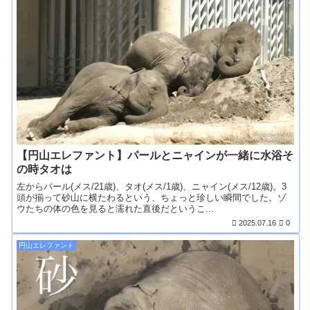
【円山エレファント】パールとニャインが一緒に水浴そ
の時タオは
左からパール(メス/21歳)、タオ(メス/1歳)、ニャイン(メス/12歳)。3
頭が揃って砂山に横たわるという、ちょっと珍しい瞬間でした。ゾ
ウたちの体の色を見ると濡れた直後だというこ...
2025.07.16
0
円山エレファント