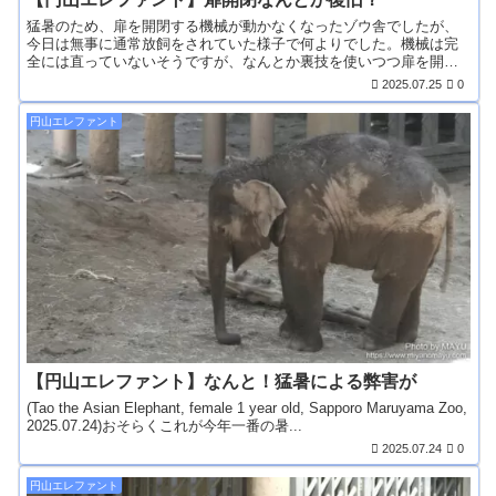
猛暑のため、扉を開閉する機械が動かなくなったゾウ舎でしたが、
今日は無事に通常放飼をされていた様子で何よりでした。機械は完
全には直っていないそうですが、なんとか裏技を使いつつ扉を開
閉...
2025.07.25
0
円山エレファント
【円山エレファント】なんと！猛暑による弊害が
(Tao the Asian Elephant, female 1 year old, Sapporo Maruyama Zoo,
2025.07.24)おそらくこれが今年一番の暑...
2025.07.24
0
円山エレファント