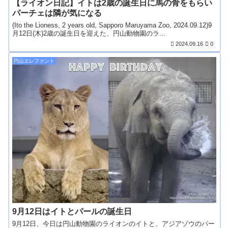
【ライオン日記】イトは2歳の誕生日に馬の骨をもらい
パーチェは隣が気になる
(Ito the Lioness, 2 years old, Sapporo Maruyama Zoo, 2024.09.12)9
月12日(木)2歳の誕生日を迎えた、円山動物園のラ...
2024.09.16
0
円山エレファント
9月12日はイトとパールの誕生日
9月12日、今日は円山動物園のライオンのイトと、アジアゾウのパー