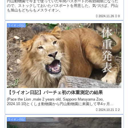
円山動物園で今まで使っていた年間パスポートの有効期限になった
ので、ストックしておいたパスポートを用意した。気づけば、円山
も旭山もどちらもメスライオン。
2024.11.26
0
ライオン日記
【ライオン日記】パーチェ初の体重測定の結果
(Pace the Lion ,male 2 years old, Sapporo Maruyama Zoo,
2024.10.10)とくしま動物園から円山動物園に来園して早4ヶ月...
2024.10.21
2
ライオン日記