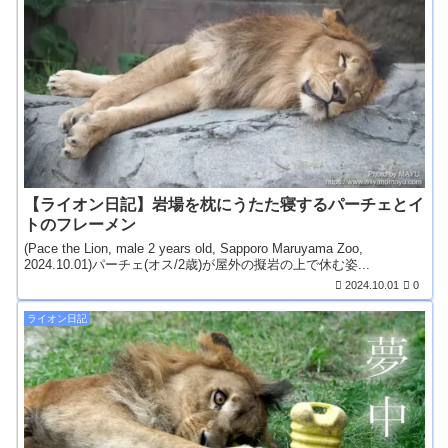
【ライオン日記】岩場を枕にうたた寝するパーチェとイ
トのフレーメン
(Pace the Lion, male 2 years old, Sapporo Maruyama Zoo,
2024.10.01)パーチェ(オス/2歳)が屋外の擬岩の上で休む姿...
2024.10.01
0
ライオン日記