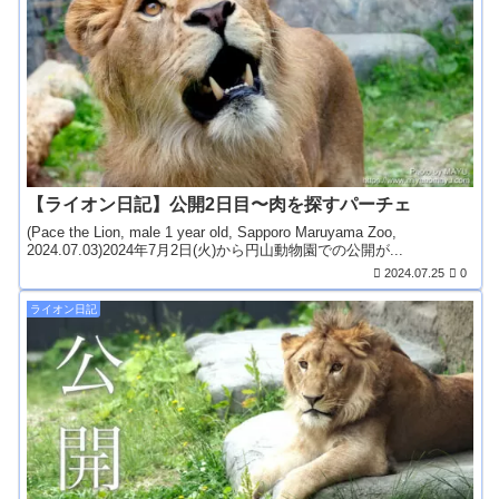
【ライオン日記】公開2日目〜肉を探すパーチェ
(Pace the Lion, male 1 year old, Sapporo Maruyama Zoo,
2024.07.03)2024年7月2日(火)から円山動物園での公開が...
2024.07.25
0
ライオン日記