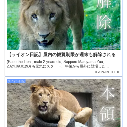
【ライオン日記】屋内の観覧制限が週末も解除される
(Pace the Lion , male 2 years old, Sapporo Maruyama Zoo,
2024.09.01)9月も元気にスタート、午後から屋外に登場した...
2024.09.01
0
ライオン日記