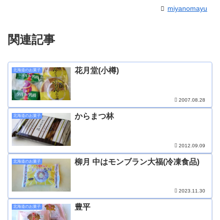
miyanomayu
関連記事
花月堂(小樽)
北海道のお菓子
2007.08.28
からまつ林
北海道のお菓子
2012.09.09
柳月 中はモンブラン大福(冷凍食品)
北海道のお菓子
2023.11.30
豊平
北海道のお菓子