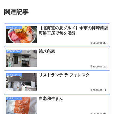
関連記事
【北海道の夏グルメ】余市の柿崎商店
北海道のグルメ
海鮮工房で旬を堪能
2023.06.30
続八条庵
北海道のグルメ
2009.06.22
リストランテ ラ フォレスタ
北海道のグルメ
2010.02.19
白老和牛まん
北海道のグルメ
2009.10.01