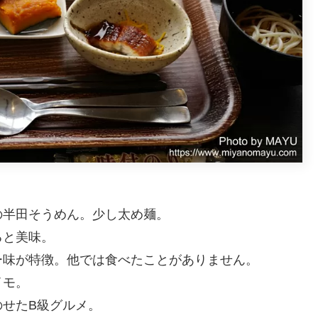
の半田そうめん。少し太め麺。
ると美味。
ー味が特徴。他では食べたことがありません。
イモ。
せたB級グルメ。