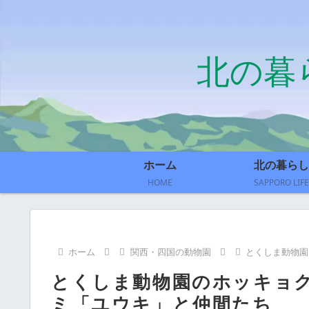
北の暮
ホーム
北の暮らし
HOME
SAPPORO LIFE
ホーム
関西・四国の動物園
とくしま動物園
とくしま動物園のホッキョ
ミ「ユウキ」と仲間たち