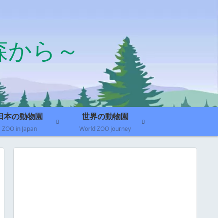
森から～
日本の動物園
世界の動物園
ZOO in Japan
World ZOO journey