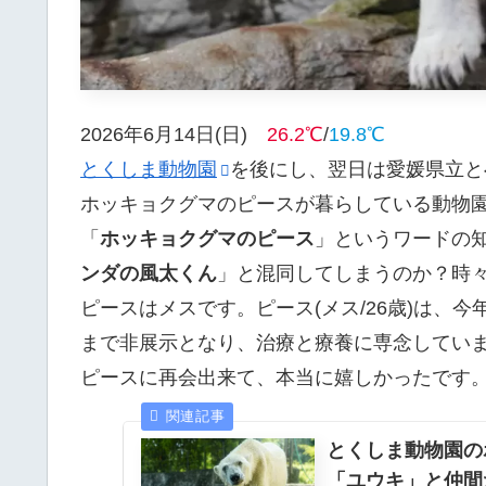
2026年6月14日(日)
26.2℃
/
19.8℃
とくしま動物園
を後にし、翌日は愛媛県立と
ホッキョクグマのピースが暮らしている動物
「
ホッキョクグマのピース
」というワードの
ンダの風太くん
」と混同してしまうのか？時
ピースはメスです。ピース(メス/26歳)は、今年
まで非展示となり、治療と療養に専念していま
ピースに再会出来て、本当に嬉しかったです
とくしま動物園の
「ユウキ」と仲間