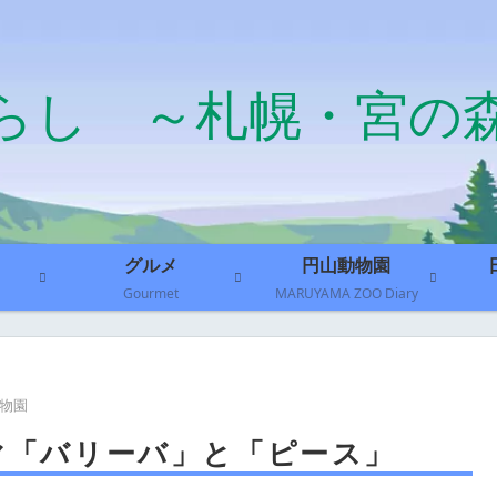
らし ～札幌・宮の
グルメ
円山動物園
Gourmet
MARUYAMA ZOO Diary
物園
マ「バリーバ」と「ピース」