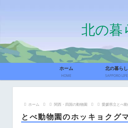
北の暮
ホーム
北の暮らし
HOME
SAPPORO LIFE
ホーム
関西・四国の動物園
愛媛県立とべ動
とべ動物園のホッキョクグ