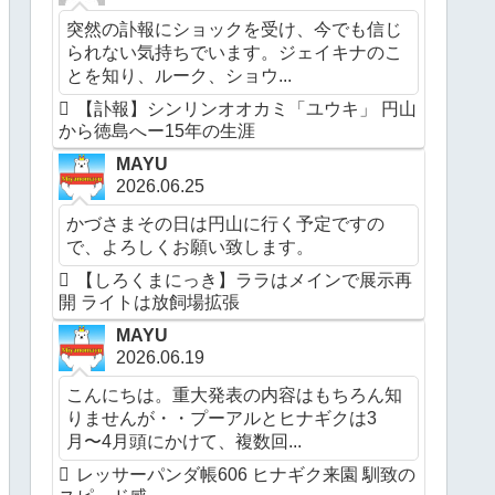
突然の訃報にショックを受け、今でも信じ
られない気持ちでいます。ジェイキナのこ
とを知り、ルーク、ショウ...
【訃報】シンリンオオカミ「ユウキ」 円山
から徳島へー15年の生涯
MAYU
2026.06.25
かづさまその日は円山に行く予定ですの
で、よろしくお願い致します。
【しろくまにっき】ララはメインで展示再
開 ライトは放飼場拡張
MAYU
2026.06.19
こんにちは。重大発表の内容はもちろん知
りませんが・・プーアルとヒナギクは3
月〜4月頭にかけて、複数回...
レッサーパンダ帳606 ヒナギク来園 馴致の