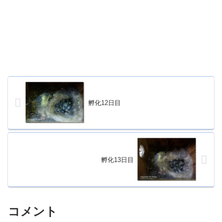
孵化12日目
孵化13日目
コメント