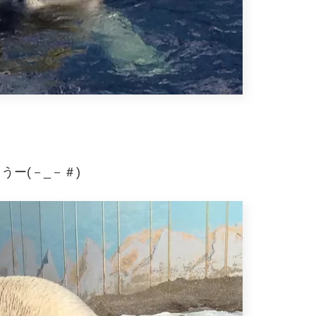
ー(－_－＃)