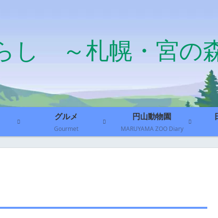
らし ～札幌・宮の
グルメ
円山動物園
Gourmet
MARUYAMA ZOO Diary