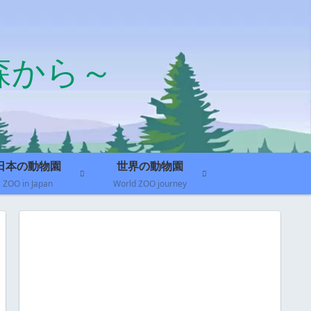
森から～
日本の動物園
世界の動物園
ZOO in Japan
World ZOO journey