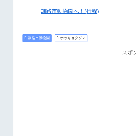
釧路市動物園へ！(行程)
釧路市動物園
ホッキョクグマ
スポ