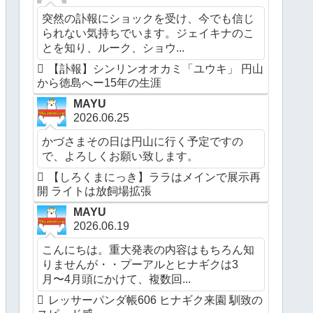
突然の訃報にショックを受け、今でも信じ
られない気持ちでいます。ジェイキナのこ
とを知り、ルーク、ショウ...
【訃報】シンリンオオカミ「ユウキ」 円山
から徳島へー15年の生涯
MAYU
2026.06.25
かづさまその日は円山に行く予定ですの
で、よろしくお願い致します。
【しろくまにっき】ララはメインで展示再
開 ライトは放飼場拡張
MAYU
2026.06.19
こんにちは。重大発表の内容はもちろん知
りませんが・・プーアルとヒナギクは3
月〜4月頭にかけて、複数回...
レッサーパンダ帳606 ヒナギク来園 馴致の