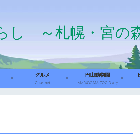
らし ～札幌・宮の
グルメ
円山動物園
Gourmet
MARUYAMA ZOO Diary