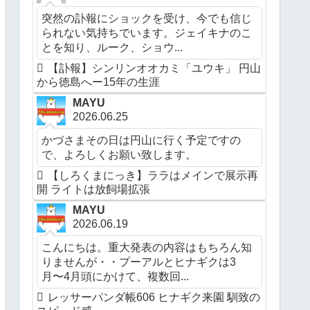
突然の訃報にショックを受け、今でも信じ
られない気持ちでいます。ジェイキナのこ
とを知り、ルーク、ショウ...
【訃報】シンリンオオカミ「ユウキ」 円山
から徳島へー15年の生涯
MAYU
2026.06.25
かづさまその日は円山に行く予定ですの
で、よろしくお願い致します。
【しろくまにっき】ララはメインで展示再
開 ライトは放飼場拡張
MAYU
2026.06.19
こんにちは。重大発表の内容はもちろん知
りませんが・・プーアルとヒナギクは3
月〜4月頭にかけて、複数回...
レッサーパンダ帳606 ヒナギク来園 馴致の