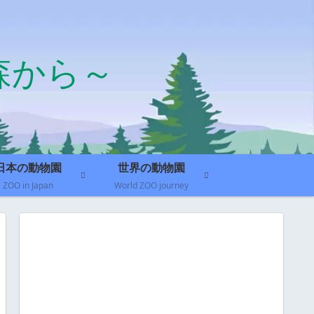
森から～
日本の動物園
世界の動物園
ZOO in Japan
World ZOO journey