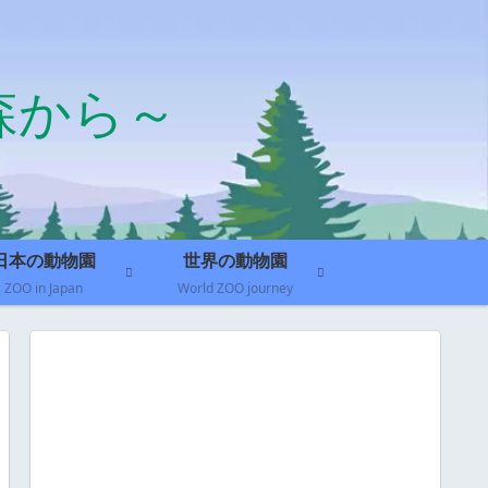
森から～
日本の動物園
世界の動物園
ZOO in Japan
World ZOO journey