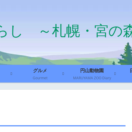
らし ～札幌・宮の
グルメ
円山動物園
Gourmet
MARUYAMA ZOO Diary