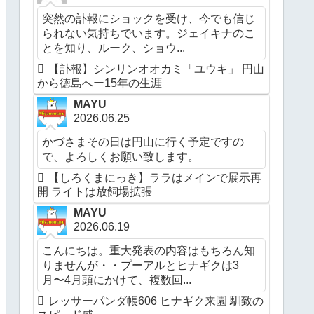
突然の訃報にショックを受け、今でも信じ
られない気持ちでいます。ジェイキナのこ
とを知り、ルーク、ショウ...
【訃報】シンリンオオカミ「ユウキ」 円山
から徳島へー15年の生涯
MAYU
2026.06.25
かづさまその日は円山に行く予定ですの
で、よろしくお願い致します。
【しろくまにっき】ララはメインで展示再
開 ライトは放飼場拡張
MAYU
2026.06.19
こんにちは。重大発表の内容はもちろん知
りませんが・・プーアルとヒナギクは3
月〜4月頭にかけて、複数回...
レッサーパンダ帳606 ヒナギク来園 馴致の