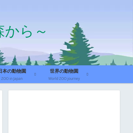
森から～
日本の動物園
世界の動物園
ZOO in Japan
World ZOO journey