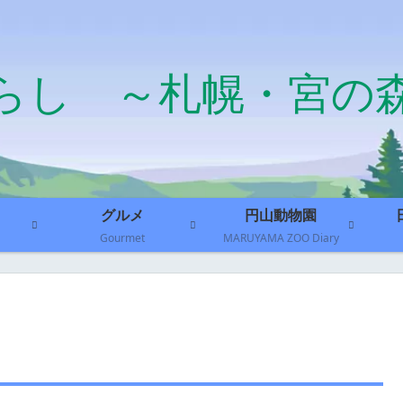
らし ～札幌・宮の
グルメ
円山動物園
Gourmet
MARUYAMA ZOO Diary