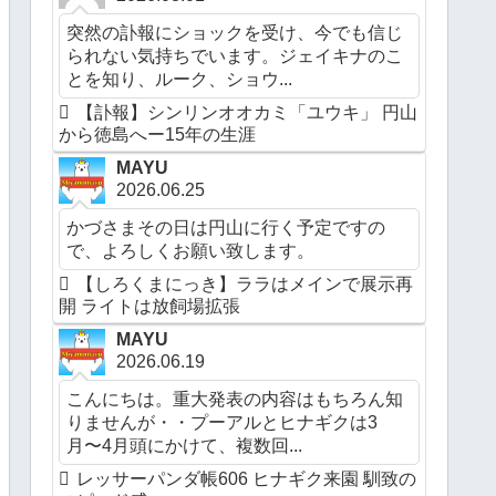
突然の訃報にショックを受け、今でも信じ
られない気持ちでいます。ジェイキナのこ
とを知り、ルーク、ショウ...
【訃報】シンリンオオカミ「ユウキ」 円山
から徳島へー15年の生涯
MAYU
2026.06.25
かづさまその日は円山に行く予定ですの
で、よろしくお願い致します。
【しろくまにっき】ララはメインで展示再
開 ライトは放飼場拡張
MAYU
2026.06.19
こんにちは。重大発表の内容はもちろん知
りませんが・・プーアルとヒナギクは3
月〜4月頭にかけて、複数回...
レッサーパンダ帳606 ヒナギク来園 馴致の