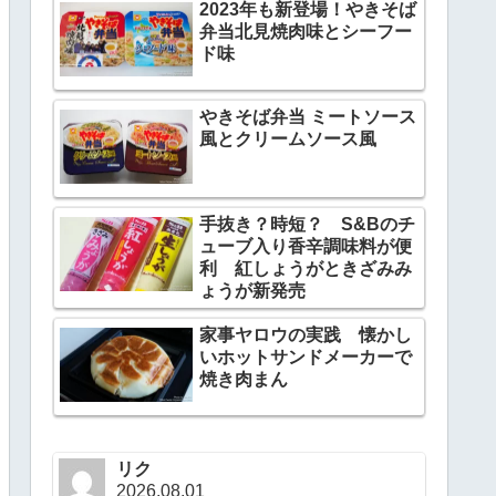
2023年も新登場！やきそば
弁当北見焼肉味とシーフー
ド味
やきそば弁当 ミートソース
風とクリームソース風
手抜き？時短？ S&Bのチ
ューブ入り香辛調味料が便
利 紅しょうがときざみみ
ょうが新発売
家事ヤロウの実践 懐かし
いホットサンドメーカーで
焼き肉まん
リク
2026.08.01