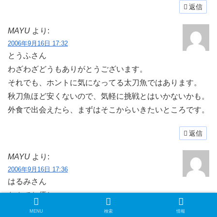
返信
MAYU
より:
2006年9月16日 17:32
とうふさん
わざわざどうもありがとうございます。
それでも、ホントに気になってる太刀魚ではあります。
秋刀魚ほど安くないので、気軽に挑戦とはいかないかも。
外食で出会えたら、まずはそこからいきたいところです。
返信
MAYU
より:
2006年9月16日 17:36
はるみさん
なんてお優しい・・
上達できれば、この醜態もいつか生きてくるだろうと思い
MENU
検索
情報