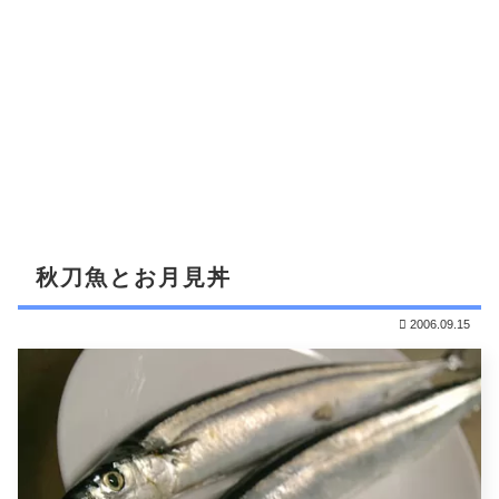
秋刀魚とお月見丼
2006.09.15