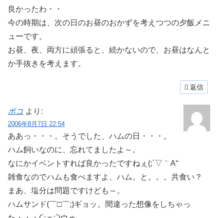
良かったわ・・
今の時期は、次の日のお昼のおかずを考えつつの夕飯メニ
ューです。
お昼、夜、両方に頑張ると、続かないので、お昼はなんと
か手抜きを考えます。
返信
ボコ
より:
2006年8月7日 22:54
ああっ・・・。そうでした、ハムの日・・・。
ハム飼いなのに、忘れてましたよ～。
なにかイベントすれば良かったですねぇ(;´▽｀A“
雑食なのでハムも食べますよ、ハム。と。。。共食い？
まあ、塩分は問題ですけども～。
ハムサンド(￣□￣;)ギョッ。間違った想像をしちゃっ
た・・・(´;ェ;`)ウゥ