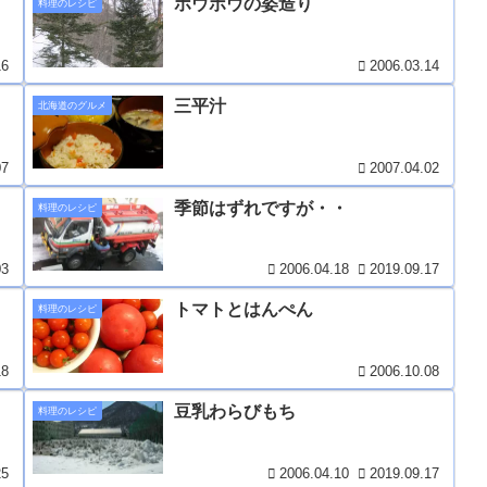
ホウボウの姿造り
料理のレシピ
16
2006.03.14
三平汁
北海道のグルメ
07
2007.04.02
季節はずれですが・・
料理のレシピ
03
2006.04.18
2019.09.17
トマトとはんぺん
料理のレシピ
18
2006.10.08
豆乳わらびもち
料理のレシピ
25
2006.04.10
2019.09.17