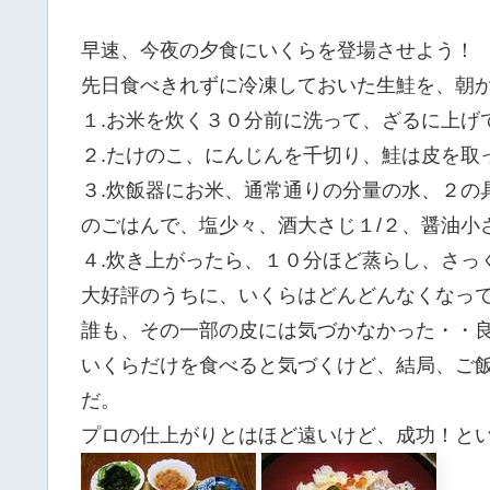
早速、今夜の夕食にいくらを登場させよう！
先日食べきれずに冷凍しておいた生鮭を、朝
１.お米を炊く３０分前に洗って、ざるに上げ
２.たけのこ、にんじんを千切り、鮭は皮を取
３.炊飯器にお米、通常通りの分量の水、２の
のごはんで、塩少々、酒大さじ１/２、醤油小
４.炊き上がったら、１０分ほど蒸らし、さっ
大好評のうちに、いくらはどんどんなくなっ
誰も、その一部の皮には気づかなかった・・
いくらだけを食べると気づくけど、結局、ご
だ。
プロの仕上がりとはほど遠いけど、成功！と