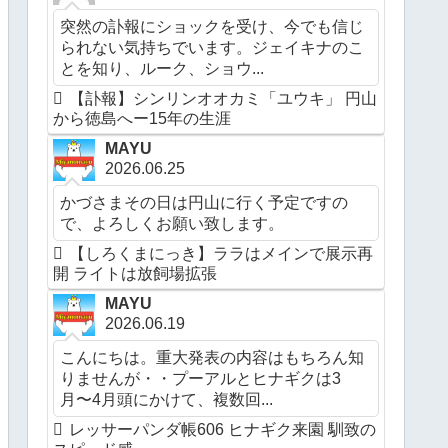
突然の訃報にショックを受け、今でも信じ
られない気持ちでいます。ジェイキナのこ
とを知り、ルーク、ショウ...
【訃報】シンリンオオカミ「ユウキ」 円山
から徳島へー15年の生涯
MAYU
2026.06.25
かづさまその日は円山に行く予定ですの
で、よろしくお願い致します。
【しろくまにっき】ララはメインで展示再
開 ライトは放飼場拡張
MAYU
2026.06.19
こんにちは。重大発表の内容はもちろん知
りませんが・・プーアルとヒナギクは3
月〜4月頭にかけて、複数回...
レッサーパンダ帳606 ヒナギク来園 馴致の