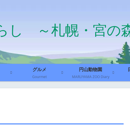
らし ～札幌・宮の
グルメ
円山動物園
Gourmet
MARUYAMA ZOO Diary