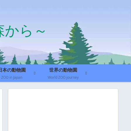
森から～
日本の動物園
世界の動物園
ZOO in Japan
World ZOO journey