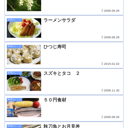
2006.06.26
ラーメンサラダ
料理のレシピ
2009.08.28
ひつじ寿司
料理のレシピ
2015.01.02
スズキとタコ ２
料理のレシピ
2006.11.30
５０円食材
料理のレシピ
2006.08.30
秋刀魚とお月見丼
料理のレシピ