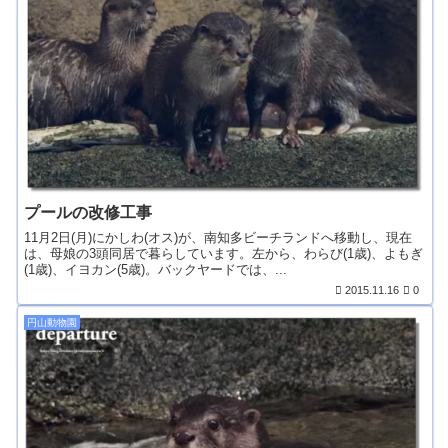
プールの改修工事
11月2日(月)にかしわ(オス)が、南知多ビーチランドへ移動し、現在
は、母娘の3頭同居で暮らしています。左から、わらび(1歳)、よもぎ
(1歳)、イヨカン(5歳)。バックヤードでは、...
2015.11.16
0
円山動物園