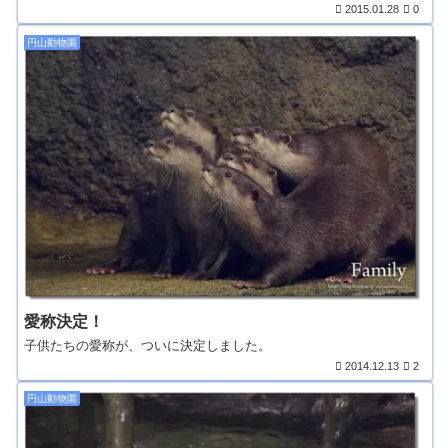
2015.01.28
0
円山動物園
愛称決定！
子供たちの愛称が、ついに決定しました。
2014.12.13
2
円山動物園