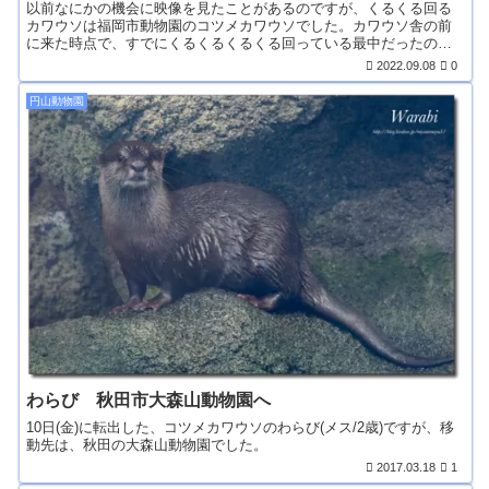
以前なにかの機会に映像を見たことがあるのですが、くるくる回る
カワウソは福岡市動物園のコツメカワウソでした。カワウソ舎の前
に来た時点で、すでにくるくるくるくる回っている最中だったの
で...
2022.09.08
0
円山動物園
わらび 秋田市大森山動物園へ
10日(金)に転出した、コツメカワウソのわらび(メス/2歳)ですが、移
動先は、秋田の大森山動物園でした。
2017.03.18
1