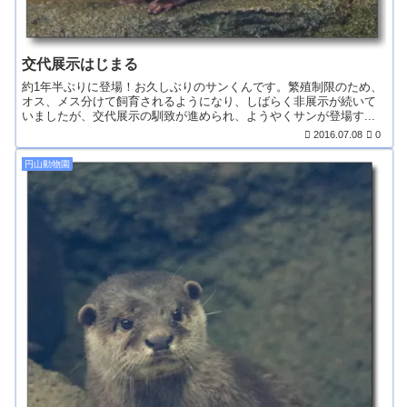
交代展示はじまる
約1年半ぶりに登場！お久しぶりのサンくんです。繁殖制限のため、
オス、メス分けて飼育されるようになり、しばらく非展示が続いて
いましたが、交代展示の馴致が進められ、ようやくサンが登場す...
2016.07.08
0
円山動物園