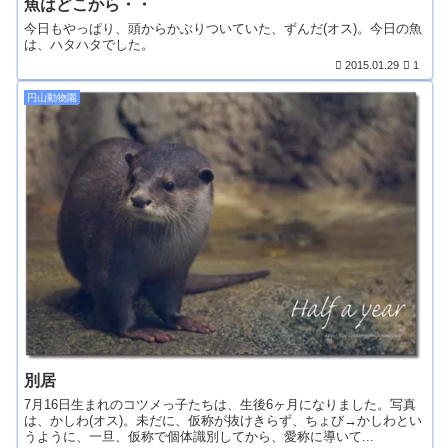
魚はどこから・・
今日もやっぱり、頭からかぶりついていた、ずんだ(オス)。今日の魚
は、ハタハタでした。
2015.01.29
1
円山動物園
別居
7月16日生まれのコツメっ子たちは、生後6ヶ月になりました。写真
は、かしわ(オス)。未だに、仮称が抜けきらず、ちょび→かしわとい
うように、一旦、仮称で個体識別してから、愛称に導いて...