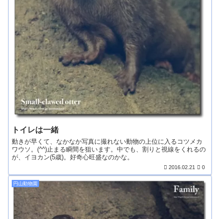
トイレは一緒
動きが早くて、なかなか写真に撮れない動物の上位に入るコツメカ
ワウソ。(^^)止まる瞬間を狙います。中でも、割りと視線をくれるの
が、イヨカン(5歳)。好奇心旺盛なのかな。
2016.02.21
0
円山動物園