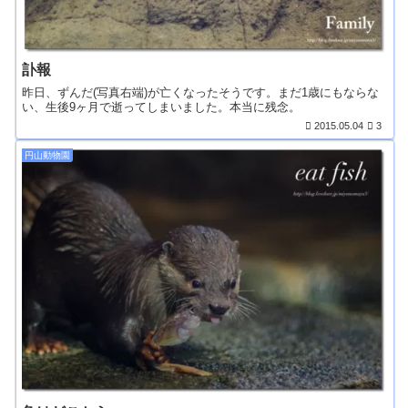
訃報
昨日、ずんだ(写真右端)が亡くなったそうです。まだ1歳にもならな
い、生後9ヶ月で逝ってしまいました。本当に残念。
2015.05.04
3
円山動物園