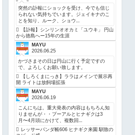
突然の訃報にショックを受け、今でも信じ
られない気持ちでいます。ジェイキナのこ
とを知り、ルーク、ショウ...
【訃報】シンリンオオカミ「ユウキ」 円山
から徳島へー15年の生涯
MAYU
2026.06.25
かづさまその日は円山に行く予定ですの
で、よろしくお願い致します。
【しろくまにっき】ララはメインで展示再
開 ライトは放飼場拡張
MAYU
2026.06.19
こんにちは。重大発表の内容はもちろん知
りませんが・・プーアルとヒナギクは3
月〜4月頭にかけて、複数回...
レッサーパンダ帳606 ヒナギク来園 馴致の