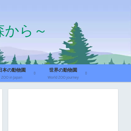
森から～
日本の動物園
世界の動物園
ZOO in Japan
World ZOO journey