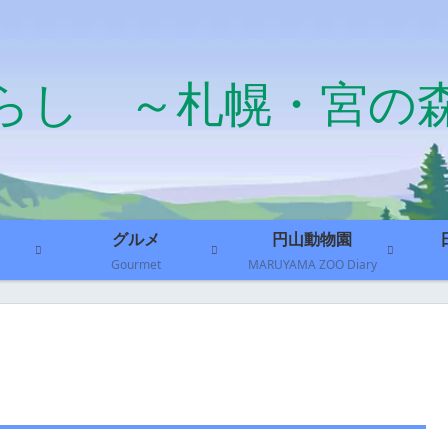
らし ～札幌・宮の
グルメ
円山動物園
Gourmet
MARUYAMA ZOO Diary