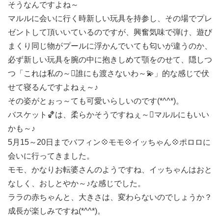
そうなんですよね～
マルルに会いに行く時新しい玩具を持参し、その場でプレ
ゼントして頂いいているのですが、興奮気味で弾け、遊び
まくり同じ物がプールに浮かんでいても匂いが違うのか、
必ず新しい玩具を腕の中に抱きしめて顎をのせて、隠しつ
つ「これは私の～󾭠誰にも渡さないわ～💫」的な感じで伏
せて寝るんですよねぇ～♪
その姿がとぉっ～ても可愛いらしいのです(*^^*)。
バスケット🏀は、柔らかそうですねぇ～󾭠マルルにもいい
かも～♪
5月15～20日までバフィン💠モモ💠イッちゃん💠ポロロに
会いに行ってきました。
モモ、かなりお転婆さんのようですね、イッちゃんはおと
なしく、おしとやか～♪な感じでした。
ララの赤ちゃんと、大きさは、変わらないのでしょうか？
成長が楽しみですね(*^^*)。