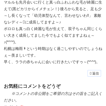
マルルも先月会いに行くと真っ白ふわふわな毛が綺麗に生
えて(黒ビカリからイメチェン！) 後ろから見ると、足も少
～し長くなって「幼児体型なんて、言わせないわ‼」 素敵
なレディ～󾭠に成長してますよ～♪
ポロロも真っ白く綺麗な毛が生えて、双子ちゃん同じくら
い大きく成長してました今でもよく似てますよねぇ～
♪(*^^*)。
札幌は梅雨🌂という時期はなく過ごしやすいのでしょうね
ぇ～羨ましいです。
早く、ララの赤ちゃんに会いに行きたいですゥ～(*^^*)。
返信
お気軽にコメントをどうぞ
※コメントの非公開をご希望の方はその旨をご記入く
ださい。