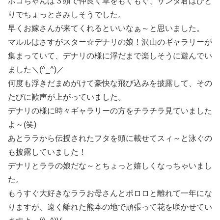
ポコちゃんは３頭で仲良く草をもぐもぐ、サンタ君はひと
りでちょっとさみしそうでした。
早くお嫁さんが来てくれるといいなぁ～と思いました。
マルルはさすがスター☆デナリの娘！沢山のギャラリーが
集まっていて、デナリの様に浮だまで楽しそうに遊んでい
ました＼(^_^)／
何度も浮きだまめがけて豪快な飛び込みを披露して、その
たびに歓声が上がっていました。
デナリの様に時々ギャラリーの方をチラチラ見ていました
よ～(笑)
あとララから伝授されたフタを頭に載せてスィ～と泳ぐの
も披露していました！
デナリとララの娘だな～とちょっと嬉しくなっちゃいまし
た。
もうすぐ大好きなララお母さんとポロロと離れて一年にな
りますが、遠く離れた熊本の地で頑張って花を咲かせてい