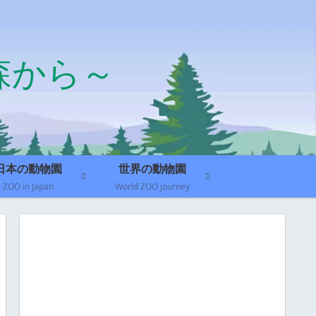
森から～
日本の動物園
世界の動物園
ZOO in Japan
World ZOO journey