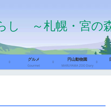
らし ～札幌・宮の
グルメ
円山動物園
Gourmet
MARUYAMA ZOO Diary