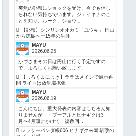
突然の訃報にショックを受け、今でも信じ
られない気持ちでいます。ジェイキナのこ
とを知り、ルーク、ショウ...
【訃報】シンリンオオカミ「ユウキ」 円山
から徳島へー15年の生涯
MAYU
2026.06.25
かづさまその日は円山に行く予定ですの
で、よろしくお願い致します。
【しろくまにっき】ララはメインで展示再
開 ライトは放飼場拡張
MAYU
2026.06.19
こんにちは。重大発表の内容はもちろん知
りませんが・・プーアルとヒナギクは3
月〜4月頭にかけて、複数回...
レッサーパンダ帳606 ヒナギク来園 馴致の