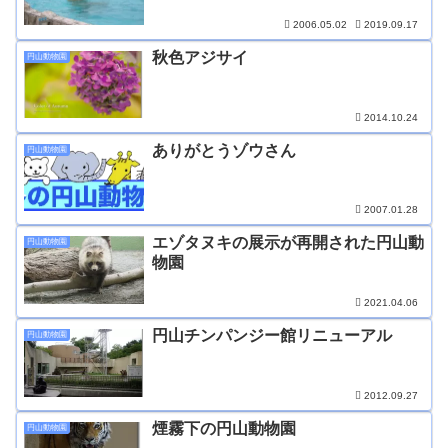
2006.05.02
2019.09.17
秋色アジサイ
円山動物園
2014.10.24
ありがとうゾウさん
円山動物園
2007.01.28
エゾタヌキの展示が再開された円山動
円山動物園
物園
2021.04.06
円山チンパンジー館リニューアル
円山動物園
2012.09.27
煙霧下の円山動物園
円山動物園