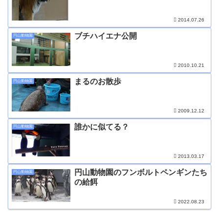
2014.07.26
ブチハイエナ公開
円山動物園
2010.10.21
まるのお散歩
円山動物園
2009.12.12
誰かに似てる？
円山動物園
2013.03.17
円山動物園のフンボルトペンギンたち
円山動物園
の給餌
2022.08.23