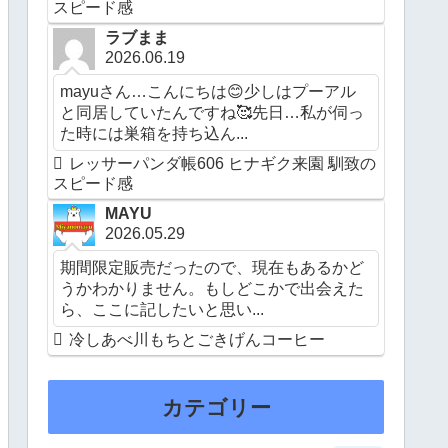
スピード感
ラブまま
2026.06.19
mayuさん…こんにちは😊少しはプーアル
と同居していたんですね🥰先日…私が伺っ
た時には巣箱を持ち込ん...
レッサーパンダ帳606 ヒナギク来園 馴致の
スピード感
MAYU
2026.05.29
期間限定販売だったので、現在もあるかど
うかわかりません。もしどこかで出会えた
ら、ここに記したいと思い...
冷しあべ川もちとごきげんコーヒー
カテゴリー