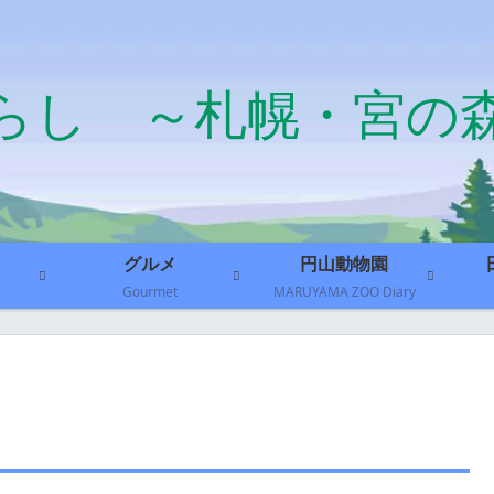
らし ～札幌・宮の
グルメ
円山動物園
Gourmet
MARUYAMA ZOO Diary