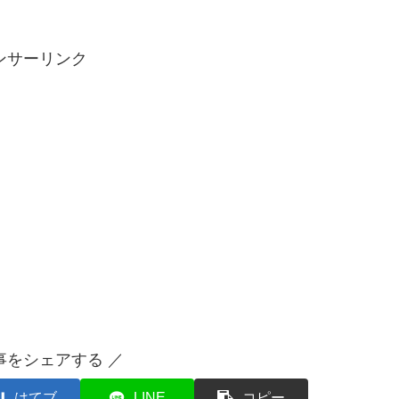
ンサーリンク
事をシェアする ／
はてブ
LINE
コピー