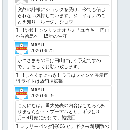
突然の訃報にショックを受け、今でも信じ
られない気持ちでいます。ジェイキナのこ
とを知り、ルーク、ショウ...
【訃報】シンリンオオカミ「ユウキ」 円山
から徳島へー15年の生涯
MAYU
2026.06.25
かづさまその日は円山に行く予定ですの
で、よろしくお願い致します。
【しろくまにっき】ララはメインで展示再
開 ライトは放飼場拡張
MAYU
2026.06.19
こんにちは。重大発表の内容はもちろん知
りませんが・・プーアルとヒナギクは3
月〜4月頭にかけて、複数回...
レッサーパンダ帳606 ヒナギク来園 馴致の