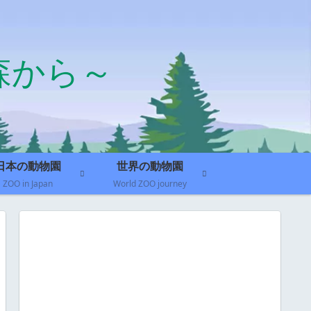
森から～
日本の動物園
世界の動物園
ZOO in Japan
World ZOO journey