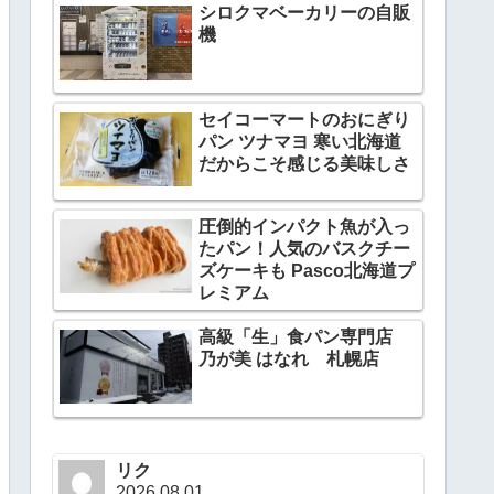
シロクマベーカリーの自販
機
セイコーマートのおにぎり
パン ツナマヨ 寒い北海道
だからこそ感じる美味しさ
圧倒的インパクト魚が入っ
たパン！人気のバスクチー
ズケーキも Pasco北海道プ
レミアム
高級「生」食パン専門店
乃が美 はなれ 札幌店
リク
2026.08.01