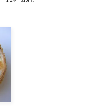
1/2本 315円。
・