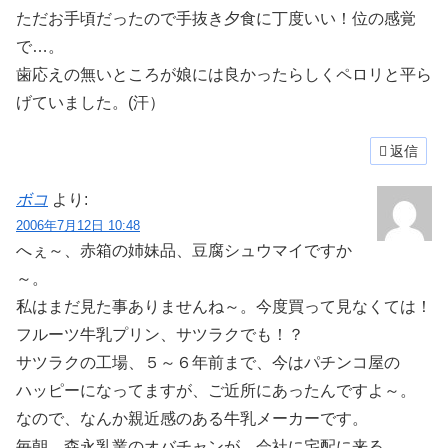
ただお手頃だったので手抜き夕食に丁度いい！位の感覚
で…。
歯応えの無いところが娘には良かったらしくペロリと平ら
げていました。(汗）
返信
ボコ
より:
2006年7月12日 10:48
へぇ～、赤箱の姉妹品、豆腐シュウマイですか
～。
私はまだ見た事ありませんね～。今度買って見なくては！
フルーツ牛乳プリン、サツラクでも！？
サツラクの工場、５～６年前まで、今はパチンコ屋の
ハッピーになってますが、ご近所にあったんですよ～。
なので、なんか親近感のある牛乳メーカーです。
毎朝、森永乳業のオバチャンが、会社に宅配に来る