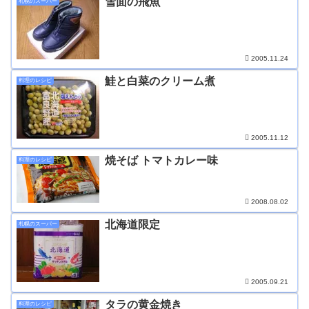
雪面の飛魚
札幌のスーパー
2005.11.24
鮭と白菜のクリーム煮
料理のレシピ
2005.11.12
焼そば トマトカレー味
料理のレシピ
2008.08.02
北海道限定
札幌のスーパー
2005.09.21
タラの黄金焼き
料理のレシピ