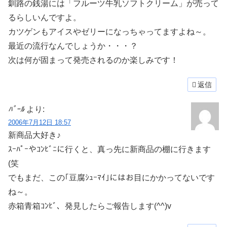
釧路の銭湯には「フルーツ牛乳ソフトクリーム」が売って
るらしいんですよ。
カツゲンもアイスやゼリーになっちゃってますよね～。
最近の流行なんでしょうか・・・？
次は何が固まって発売されるのか楽しみです！
返信
ﾊﾟｰﾙ
より:
2006年7月12日 18:57
新商品大好き♪
ｽｰﾊﾟｰやｺﾝﾋﾞﾆに行くと、真っ先に新商品の棚に行きます
(笑
でもまだ、この｢豆腐ｼｭｰﾏｲ｣にはお目にかかってないです
ね～。
赤箱青箱ｺﾝﾋﾞ、発見したらご報告します(^^)v