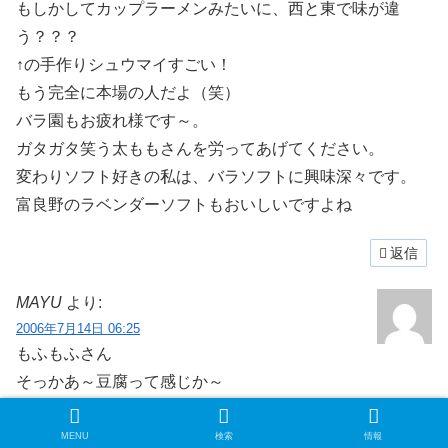
もしかしてカップラーメンみたいに、西と東で味が違
う？？？
↑の手作りシュウマイすごい！
もう完全に本場の人だよ（笑）
バラ園もお疲れ様です～。
ガタガタ笑う太ももさんを労ってあげてください。
変わりソフト好きの私は、バラソフトに興味深々です。
富良野のラベンダーソフトもおいしいですよね
返信
MAYU
より:
2006年7月14日 06:25
もふもふさん
そっかあ～豆腐って感じか～
微妙に、お豆腐に対する感じ方が、各自違うからかな？
でも、そちらに行ってもまた、買って食べなきゃあね。
MENU
検索
情報