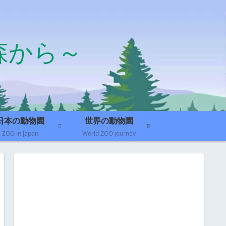
森から～
日本の動物園
世界の動物園
ZOO in Japan
World ZOO journey