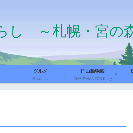
らし ～札幌・宮の
グルメ
円山動物園
Gourmet
MARUYAMA ZOO Diary