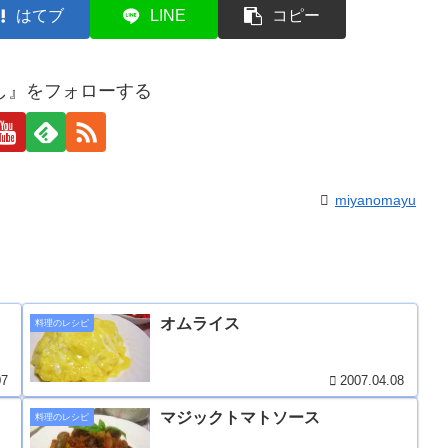
はてブ
LINE
コピー
し』をフォローする
miyanomayu
オムライス
料理のレシピ
07
2007.04.08
マジックトマトソース
料理のレシピ