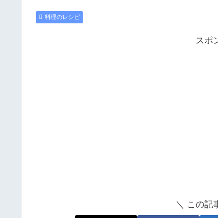
料理のレシピ
スポ
＼ この記