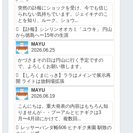
突然の訃報にショックを受け、今でも信じ
られない気持ちでいます。ジェイキナのこ
とを知り、ルーク、ショウ...
【訃報】シンリンオオカミ「ユウキ」 円山
から徳島へー15年の生涯
MAYU
2026.06.25
かづさまその日は円山に行く予定ですの
で、よろしくお願い致します。
【しろくまにっき】ララはメインで展示再
開 ライトは放飼場拡張
MAYU
2026.06.19
こんにちは。重大発表の内容はもちろん知
りませんが・・プーアルとヒナギクは3
月〜4月頭にかけて、複数回...
レッサーパンダ帳606 ヒナギク来園 馴致の