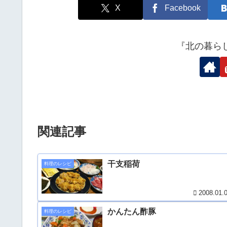
X
Facebook
『北の暮ら
関連記事
干支稲荷
料理のレシピ
2008.01.
かんたん酢豚
料理のレシピ