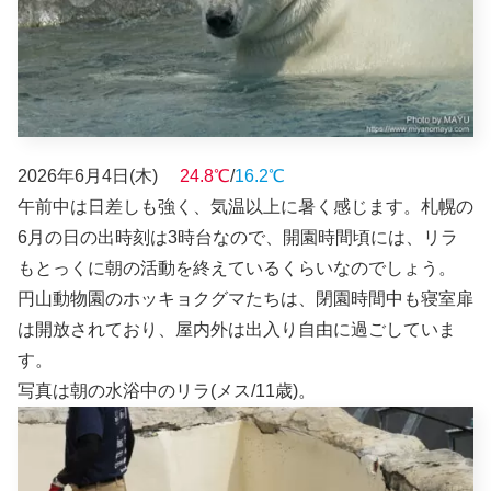
2026年6月4日(木)
24.8℃
/
16.2℃
午前中は日差しも強く、気温以上に暑く感じます。札幌の
6月の日の出時刻は3時台なので、開園時間頃には、リラ
もとっくに朝の活動を終えているくらいなのでしょう。
円山動物園のホッキョクグマたちは、閉園時間中も寝室扉
は開放されており、屋内外は出入り自由に過ごしていま
す。
写真は朝の水浴中のリラ(メス/11歳)。