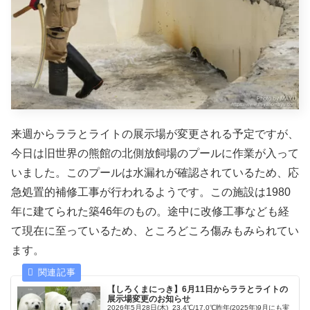
来週からララとライトの展示場が変更される予定ですが、
今日は旧世界の熊館の北側放飼場のプールに作業が入って
いました。このプールは水漏れが確認されているため、応
急処置的補修工事が行われるようです。この施設は1980
年に建てられた築46年のもの。途中に改修工事なども経
て現在に至っているため、ところどころ傷みもみられてい
ます。
【しろくまにっき】6月11日からララとライトの
展示場変更のお知らせ
2026年5月28日(木) 23.4℃/17.0℃昨年(2025年)9月にも実