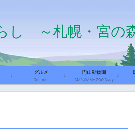
らし ～札幌・宮の
グルメ
円山動物園
Gourmet
MARUYAMA ZOO Diary