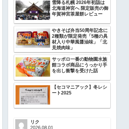
雪降る札幌 2026年初詣は
北海道神宮へ 限定販売の御
年賀神宮茶屋餅レビュー
やきそば弁当50周年記念に
2種類が限定発売「5種の具
材入り中華風醤油味」「北
見焼肉味」
サッポロ一番の動物園水族
館コラボ商品にうっかり手
を出し衝撃を受けた話
【セコマニアック】冬レシ
ート2025
リク
2026.08.01