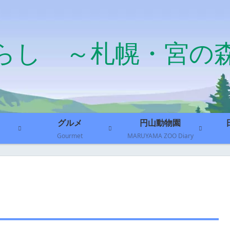
らし ～札幌・宮の
グルメ
円山動物園
Gourmet
MARUYAMA ZOO Diary