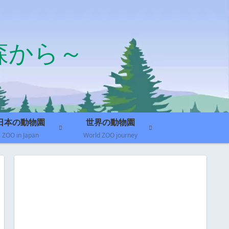
森から～
日本の動物園
世界の動物園
ZOO in Japan
World ZOO journey