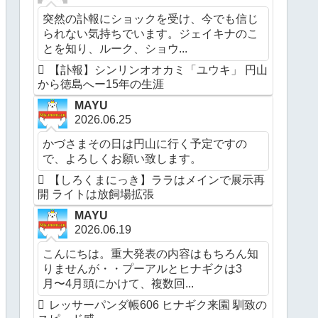
突然の訃報にショックを受け、今でも信じ
られない気持ちでいます。ジェイキナのこ
とを知り、ルーク、ショウ...
【訃報】シンリンオオカミ「ユウキ」 円山
から徳島へー15年の生涯
MAYU
2026.06.25
かづさまその日は円山に行く予定ですの
で、よろしくお願い致します。
【しろくまにっき】ララはメインで展示再
開 ライトは放飼場拡張
MAYU
2026.06.19
こんにちは。重大発表の内容はもちろん知
りませんが・・プーアルとヒナギクは3
月〜4月頭にかけて、複数回...
レッサーパンダ帳606 ヒナギク来園 馴致の