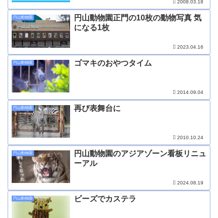
2008.03.18
円山動物園正門の10枚の動物写真 気
円山動物園
になる1枚
2023.04.16
ゴマキのおやつタイム
円山動物園
2014.09.04
再び表舞台に
円山動物園
2010.10.24
円山動物園のアジアゾーン看板リニュ
円山動物園
ーアル
2024.08.19
ビーズでカステラ
円山動物園