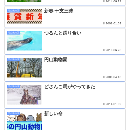
2014.06.12
新春 干支三昧
円山動物園
2009.01.03
つるんと踊り食い
円山動物園
2010.06.26
円山動物園
円山動物園
2006.04.16
どさんこ馬がやってきた
円山動物園
2014.01.02
新しい命
円山動物園