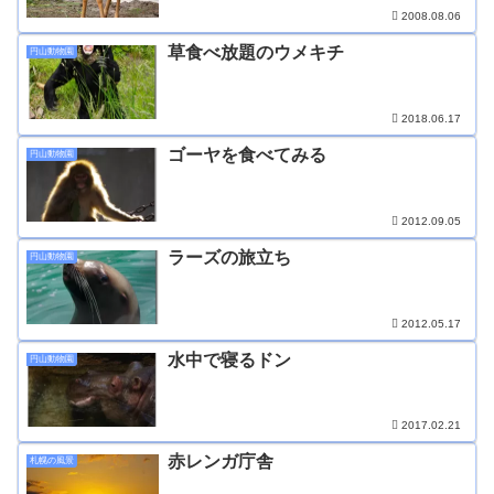
2008.08.06
草食べ放題のウメキチ
円山動物園
2018.06.17
ゴーヤを食べてみる
円山動物園
2012.09.05
ラーズの旅立ち
円山動物園
2012.05.17
水中で寝るドン
円山動物園
2017.02.21
赤レンガ庁舎
札幌の風景