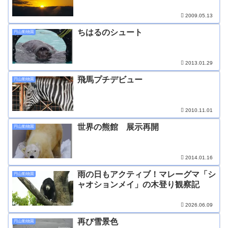
2009.05.13
ちはるのシュート
円山動物園
2013.01.29
飛馬プチデビュー
円山動物園
2010.11.01
世界の熊館 展示再開
円山動物園
2014.01.16
雨の日もアクティブ！マレーグマ「シ
円山動物園
ャオションメイ」の木登り観察記
2026.06.09
再び雪景色
円山動物園