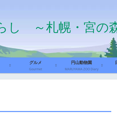
らし ～札幌・宮の
グルメ
円山動物園
Gourmet
MARUYAMA ZOO Diary