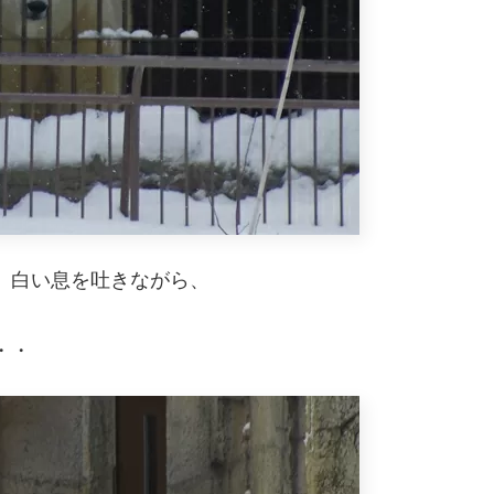
、白い息を吐きながら、
。
・・