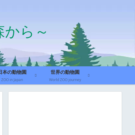
森から～
日本の動物園
世界の動物園
ZOO in Japan
World ZOO journey