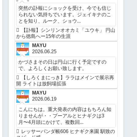
突然の訃報にショックを受け、今でも信じ
られない気持ちでいます。ジェイキナのこ
とを知り、ルーク、ショウ...
【訃報】シンリンオオカミ「ユウキ」 円山
から徳島へー15年の生涯
MAYU
2026.06.25
かづさまその日は円山に行く予定ですの
で、よろしくお願い致します。
【しろくまにっき】ララはメインで展示再
開 ライトは放飼場拡張
MAYU
2026.06.19
こんにちは。重大発表の内容はもちろん知
りませんが・・プーアルとヒナギクは3
月〜4月頭にかけて、複数回...
レッサーパンダ帳606 ヒナギク来園 馴致の