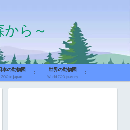
森から～
日本の動物園
世界の動物園
ZOO in Japan
World ZOO journey