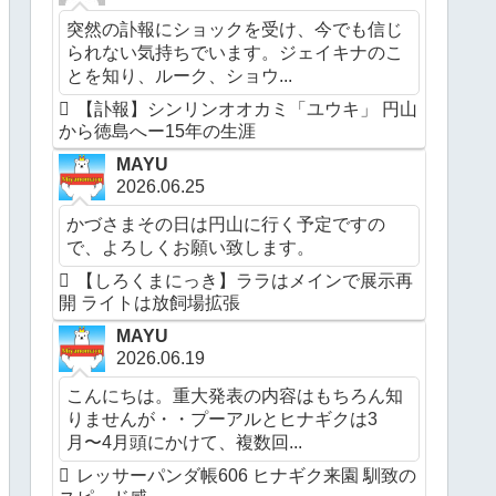
突然の訃報にショックを受け、今でも信じ
られない気持ちでいます。ジェイキナのこ
とを知り、ルーク、ショウ...
【訃報】シンリンオオカミ「ユウキ」 円山
から徳島へー15年の生涯
MAYU
2026.06.25
かづさまその日は円山に行く予定ですの
で、よろしくお願い致します。
【しろくまにっき】ララはメインで展示再
開 ライトは放飼場拡張
MAYU
2026.06.19
こんにちは。重大発表の内容はもちろん知
りませんが・・プーアルとヒナギクは3
月〜4月頭にかけて、複数回...
レッサーパンダ帳606 ヒナギク来園 馴致の