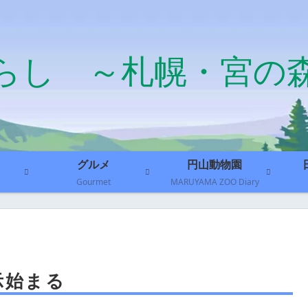
らし ～札幌・宮の
グルメ
円山動物園
Gourmet
MARUYAMA ZOO Diary
示始まる