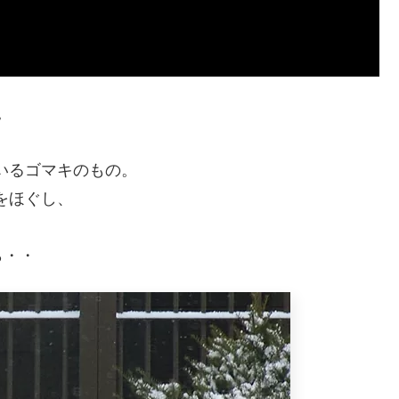
。
いるゴマキのもの。
をほぐし、
ら・・