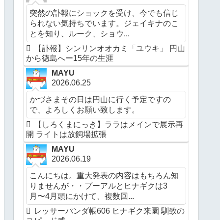
突然の訃報にショックを受け、今でも信じ
られない気持ちでいます。ジェイキナのこ
とを知り、ルーク、ショウ...
【訃報】シンリンオオカミ「ユウキ」 円山
から徳島へー15年の生涯
MAYU
2026.06.25
かづさまその日は円山に行く予定ですの
で、よろしくお願い致します。
【しろくまにっき】ララはメインで展示再
開 ライトは放飼場拡張
MAYU
2026.06.19
こんにちは。重大発表の内容はもちろん知
りませんが・・プーアルとヒナギクは3
月〜4月頭にかけて、複数回...
レッサーパンダ帳606 ヒナギク来園 馴致の