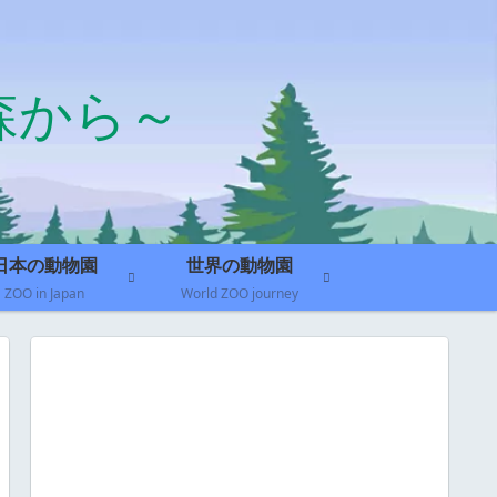
森から～
日本の動物園
世界の動物園
ZOO in Japan
World ZOO journey