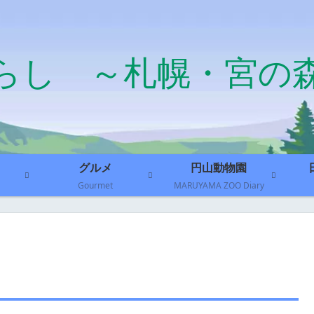
らし ～札幌・宮の
グルメ
円山動物園
Gourmet
MARUYAMA ZOO Diary