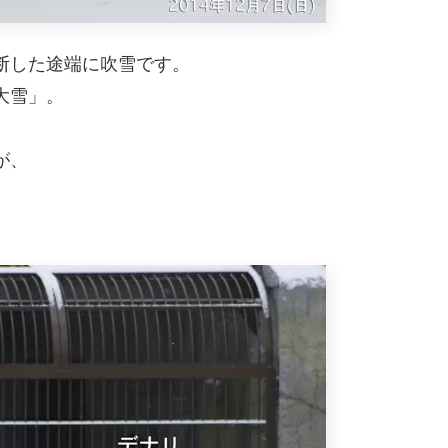
断した途端に吹雪です。
大雪」。
が、