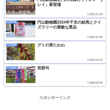
レイ」新登場
2023.11.06
円山動物園2024年干支の絵馬とクイ
円山動物園
ズラリーの素敵な景品
2024.01.06
グミの実たわわ
円山動物園
2016.10.03
初節句
円山動物園
2009.05.06
スポンサーリンク