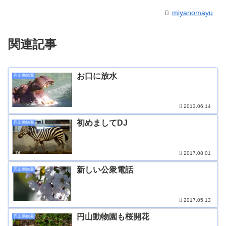
miyanomayu
関連記事
お口に放水
円山動物園
2013.06.14
初めましてDJ
円山動物園
2017.08.01
新しい公衆電話
円山動物園
2017.05.13
円山動物園も桜開花
円山動物園