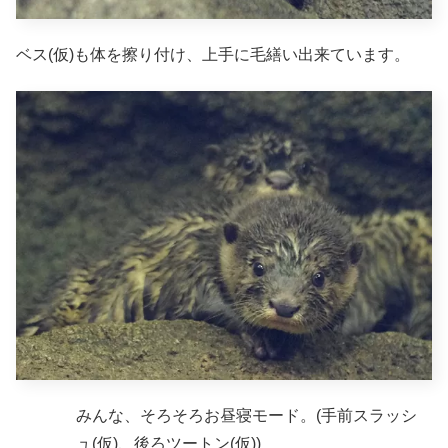
ベス(仮)も体を擦り付け、上手に毛繕い出来ています。
みんな、そろそろお昼寝モード。(手前スラッシ
ュ(仮)、後ろツートン(仮))