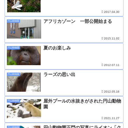
2017.04.30
アフリカゾーン 一部公開始まる
円山動物園
2015.11.02
夏のお楽しみ
円山動物園
2012.07.11
ラーズの思い出
円山動物園
2012.05.16
屋外プールの水抜きがされた円山動物
円山動物園
園
2021.11.27
円山動物園正門の写真にライオン「ク
円山動物園