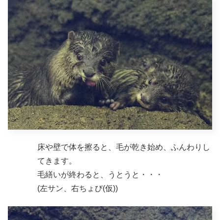
床や壁で体を擦ると、毛が乾き始め、ふんわりし
てきます。
毛繕いが終わると、うとうと・・・
(左サン、右ちょび(仮))