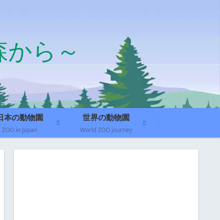
森から～
日本の動物園
世界の動物園
ZOO in Japan
World ZOO journey