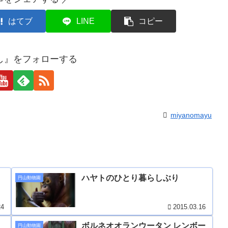
はてブ
LINE
コピー
し』をフォローする
miyanomayu
ハヤトのひとり暮らしぶり
円山動物園
24
2015.03.16
ボルネオオランウータン レンボー
円山動物園