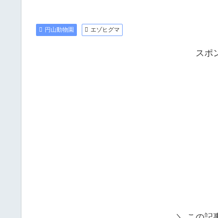
円山動物園
エゾヒグマ
スポ
＼ この記