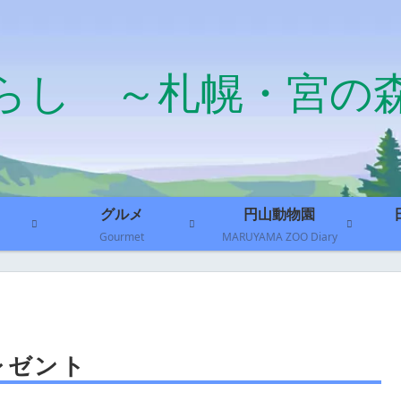
らし ～札幌・宮の
グルメ
円山動物園
Gourmet
MARUYAMA ZOO Diary
レゼント