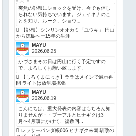
突然の訃報にショックを受け、今でも信じ
られない気持ちでいます。ジェイキナのこ
とを知り、ルーク、ショウ...
【訃報】シンリンオオカミ「ユウキ」 円山
から徳島へー15年の生涯
MAYU
2026.06.25
かづさまその日は円山に行く予定ですの
で、よろしくお願い致します。
【しろくまにっき】ララはメインで展示再
開 ライトは放飼場拡張
MAYU
2026.06.19
こんにちは。重大発表の内容はもちろん知
りませんが・・プーアルとヒナギクは3
月〜4月頭にかけて、複数回...
レッサーパンダ帳606 ヒナギク来園 馴致の