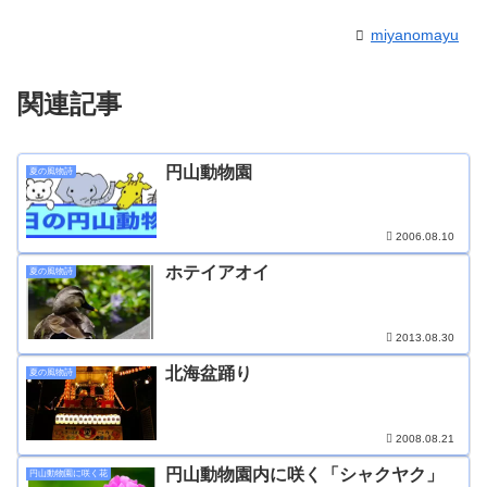
miyanomayu
関連記事
円山動物園
夏の風物詩
2006.08.10
ホテイアオイ
夏の風物詩
2013.08.30
北海盆踊り
夏の風物詩
2008.08.21
円山動物園内に咲く「シャクヤク」
円山動物園に咲く花