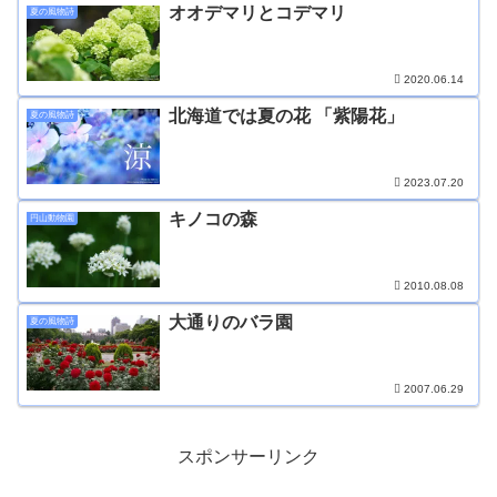
オオデマリとコデマリ
夏の風物詩
2020.06.14
北海道では夏の花 「紫陽花」
夏の風物詩
2023.07.20
キノコの森
円山動物園
2010.08.08
大通りのバラ園
夏の風物詩
2007.06.29
スポンサーリンク