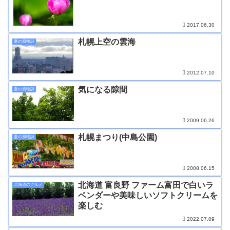
2017.06.30
札幌上空の雲海
夏の風物詩
2012.07.10
気になる隙間
夏の風物詩
2009.06.26
札幌まつり(中島公園)
夏の風物詩
2008.06.15
北海道 富良野 ファーム富田で白いラ
北海道のグルメ
ベンダーや美味しいソフトクリームを
楽しむ
2022.07.09