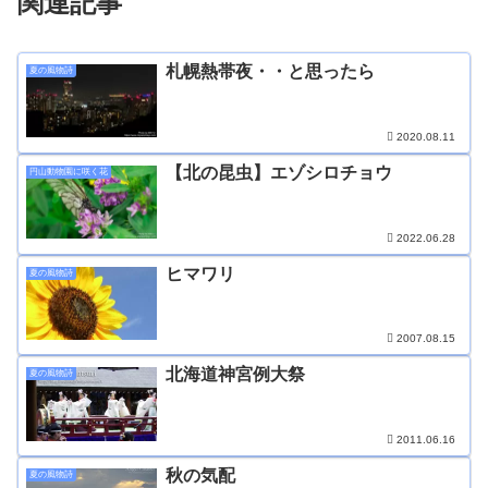
関連記事
札幌熱帯夜・・と思ったら
夏の風物詩
2020.08.11
【北の昆虫】エゾシロチョウ
円山動物園に咲く花
2022.06.28
ヒマワリ
夏の風物詩
2007.08.15
北海道神宮例大祭
夏の風物詩
2011.06.16
秋の気配
夏の風物詩