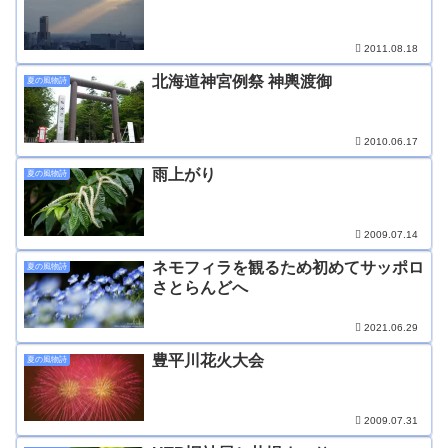
2011.08.18
北海道神宮例祭 神輿渡御
夏の風物詩
2010.06.17
雨上がり
夏の風物詩
2009.07.14
ネモフィラを観るため初めてサッポロ
夏の風物詩
さとらんどへ
2021.06.29
豊平川花火大会
夏の風物詩
2009.07.31