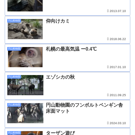
2013.07.10
仰向けカミ
円山動物園
2018.06.22
札幌の最高気温 ー0.4℃
円山動物園
2017.01.10
エゾシカの秋
円山動物園
2011.09.25
円山動物園のフンボルトペンギン舎
円山動物園
床面マット
2024.03.10
ターザン遊び
円山動物園