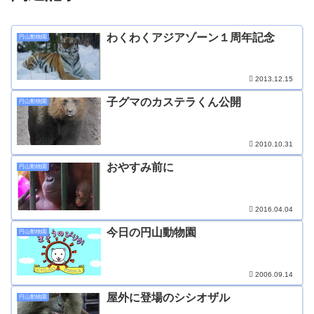
わくわくアジアゾーン１周年記念
円山動物園
2013.12.15
子グマのカステラくん公開
円山動物園
2010.10.31
おやすみ前に
円山動物園
2016.04.04
今日の円山動物園
円山動物園
2006.09.14
屋外に登場のシシオザル
円山動物園