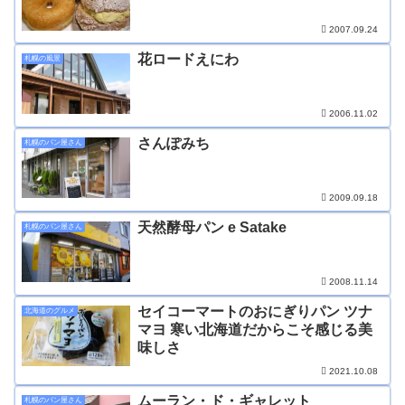
2007.09.24
花ロードえにわ
札幌の風景
2006.11.02
さんぽみち
札幌のパン屋さん
2009.09.18
天然酵母パン e Satake
札幌のパン屋さん
2008.11.14
セイコーマートのおにぎりパン ツナ
北海道のグルメ
マヨ 寒い北海道だからこそ感じる美
味しさ
2021.10.08
ムーラン・ド・ギャレット
札幌のパン屋さん