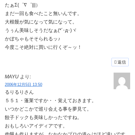
たぁΣ(゜∇゜|||）
まだ一回も食べたこと無いんです。
大根饅が気になって気になって。
うぅん美味しそうだなぁ(*´･д･)ヾ
かぼちゃもそそられるッ♪
今度こそ絶対に買いに行くぞ～ッ！
返信
MAYU
より:
2006年12月5日 13:50
るりるりさん
５５１・蓬莱ですか・・覚えておきます。
いつかどこかで巡り会える事を夢見て。
餃子ドックも美味しかったですね。
おもしろいアイディアです。
肉饅も作りますが、なかなかプロの道へはほど遠いです。