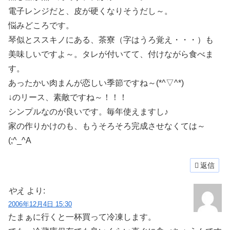
電子レンジだと、皮が硬くなりそうだし～。
悩みどころです。
琴似とススキノにある、茶寮（字はうろ覚え・・・）も
美味しいですよ～。タレが付いてて、付けながら食べま
す。
あったかい肉まんが恋しい季節ですね～(*^▽^*)
↓のリース、素敵ですね～！！！
シンプルなのが良いです。毎年使えますし♪
家の作りかけのも、もうそろそろ完成させなくては～
(;^_^A
返信
やえ
より:
2006年12月4日 15:30
たまぁに行くと一杯買って冷凍します。