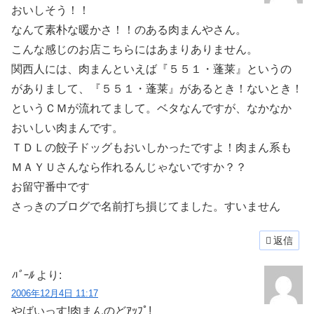
おいしそう！！
なんて素朴な暖かさ！！のある肉まんやさん。
こんな感じのお店こちらにはあまりありません。
関西人には、肉まんといえば『５５１・蓬莱』というの
がありまして、『５５１・蓬莱』があるとき！ないとき！
というＣＭが流れてまして。ベタなんですが、なかなか
おいしい肉まんです。
ＴＤＬの餃子ドッグもおいしかったですよ！肉まん系も
ＭＡＹＵさんなら作れるんじゃないですか？？
お留守番中です
さっきのブログで名前打ち損じてました。すいません
返信
ﾊﾟｰﾙ
より:
2006年12月4日 11:17
やばいっす!肉まんのどｱｯﾌﾟ!