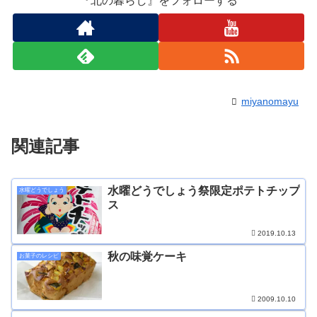
『北の暮らし』をフォローする
miyanomayu
関連記事
水曜どうでしょう祭限定ポテトチップ
水曜どうでしょう
ス
2019.10.13
秋の味覚ケーキ
お菓子のレシピ
2009.10.10