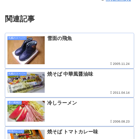
関連記事
雪面の飛魚
札幌のスーパー
2005.11.24
焼そば 中華風醤油味
札幌のスーパー
2011.04.14
冷しラーメン
夏の風物詩
2006.08.23
焼そば トマトカレー味
料理のレシピ