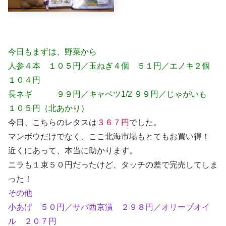
今日もまずは、野菜から
人参４本 １０５円／玉ねぎ４個 ５１円／エノキ２個
１０４円
長ネギ ９９円／キャベツ1/2 ９９円／じゃがいも
１０５円（北あかり）
今日、こちらのレタスは
３６７円
でした。
マンボウだけでなく、ここ北海市場もとてもお買い得！
近くにあって、本当に助かります。
ニラも１束５０円だったけど、タッチの差で完売してしま
った！
その他
小あげ ５０円／サバ西京漬 ２９８円／オリーブオイ
ル ２０７円