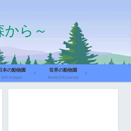
森から～
日本の動物園
世界の動物園
ZOO in Japan
World ZOO journey