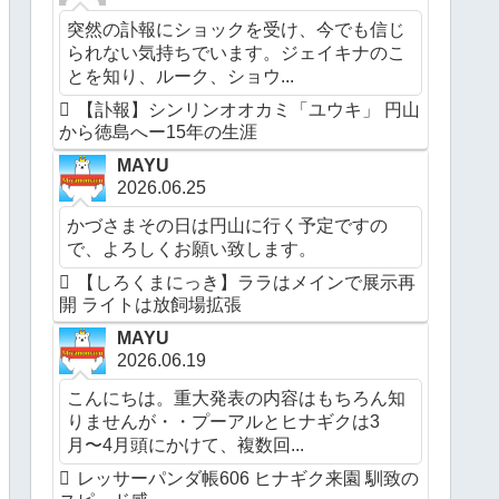
突然の訃報にショックを受け、今でも信じ
られない気持ちでいます。ジェイキナのこ
とを知り、ルーク、ショウ...
【訃報】シンリンオオカミ「ユウキ」 円山
から徳島へー15年の生涯
MAYU
2026.06.25
かづさまその日は円山に行く予定ですの
で、よろしくお願い致します。
【しろくまにっき】ララはメインで展示再
開 ライトは放飼場拡張
MAYU
2026.06.19
こんにちは。重大発表の内容はもちろん知
りませんが・・プーアルとヒナギクは3
月〜4月頭にかけて、複数回...
レッサーパンダ帳606 ヒナギク来園 馴致の