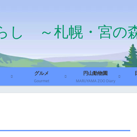
らし ～札幌・宮の
グルメ
円山動物園
Gourmet
MARUYAMA ZOO Diary