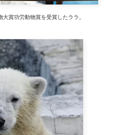
物大賞功労動物賞を受賞したララ。
。