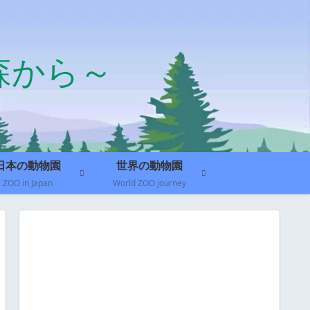
森から～
日本の動物園
世界の動物園
ZOO in Japan
World ZOO journey