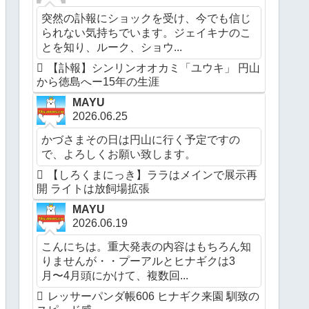
突然の訃報にショックを受け、今でも信じ
られない気持ちでいます。ジェイキナのこ
とを知り、ルーク、ショウ...
【訃報】シンリンオオカミ「ユウキ」 円山
から徳島へー15年の生涯
MAYU
2026.06.25
かづさまその日は円山に行く予定ですの
で、よろしくお願い致します。
【しろくまにっき】ララはメインで展示再
開 ライトは放飼場拡張
MAYU
2026.06.19
こんにちは。重大発表の内容はもちろん知
りませんが・・プーアルとヒナギクは3
月〜4月頭にかけて、複数回...
レッサーパンダ帳606 ヒナギク来園 馴致の