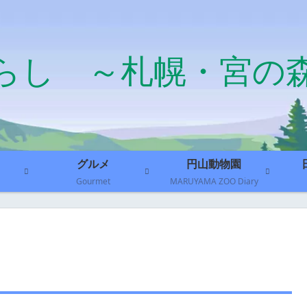
らし ～札幌・宮の
グルメ
円山動物園
Gourmet
MARUYAMA ZOO Diary