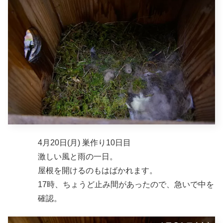
4月20日(月) 巣作り10日目
激しい風と雨の一日。
屋根を開けるのもはばかれます。
17時、ちょうど止み間があったので、急いで中を
確認。