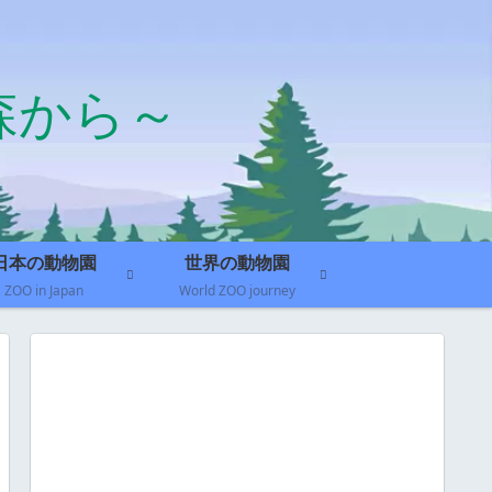
森から～
日本の動物園
世界の動物園
ZOO in Japan
World ZOO journey