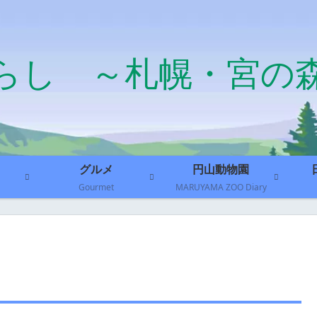
らし ～札幌・宮の
グルメ
円山動物園
Gourmet
MARUYAMA ZOO Diary