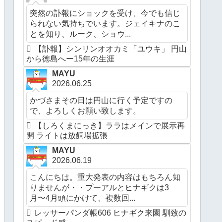
突然の訃報にショックを受け、今でも信じ
られない気持ちでいます。ジェイキナのこ
とを知り、ルーク、ショウ...
【訃報】シンリンオオカミ「ユウキ」 円山
から徳島へー15年の生涯
MAYU
2026.06.25
かづさまその日は円山に行く予定ですの
で、よろしくお願い致します。
【しろくまにっき】ララはメインで展示再
開 ライトは放飼場拡張
MAYU
2026.06.19
こんにちは。重大発表の内容はもちろん知
りませんが・・プーアルとヒナギクは3
月〜4月頭にかけて、複数回...
レッサーパンダ帳606 ヒナギク来園 馴致の