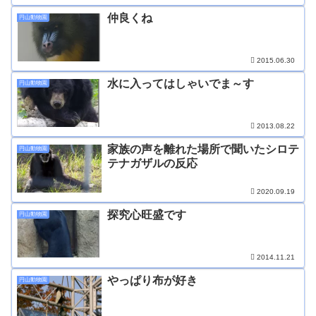
仲良くね
円山動物園
2015.06.30
水に入ってはしゃいでま～す
円山動物園
2013.08.22
家族の声を離れた場所で聞いたシロテ
円山動物園
テナガザルの反応
2020.09.19
探究心旺盛です
円山動物園
2014.11.21
やっぱり布が好き
円山動物園