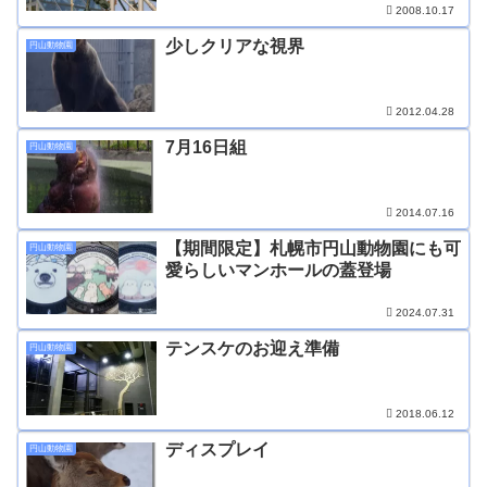
2008.10.17
少しクリアな視界
円山動物園
2012.04.28
7月16日組
円山動物園
2014.07.16
【期間限定】札幌市円山動物園にも可
円山動物園
愛らしいマンホールの蓋登場
2024.07.31
テンスケのお迎え準備
円山動物園
2018.06.12
ディスプレイ
円山動物園